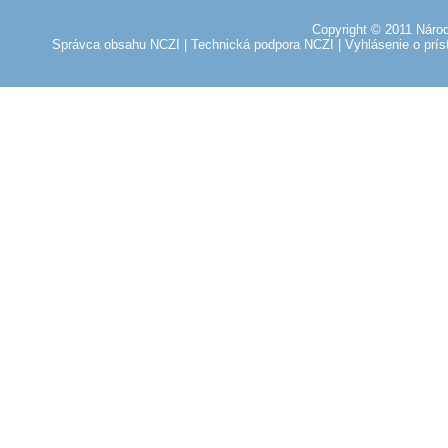
Copyright © 2011 Národ
Správca obsahu NCZI
|
Technická podpora NCZI
|
Vyhlásenie o prís