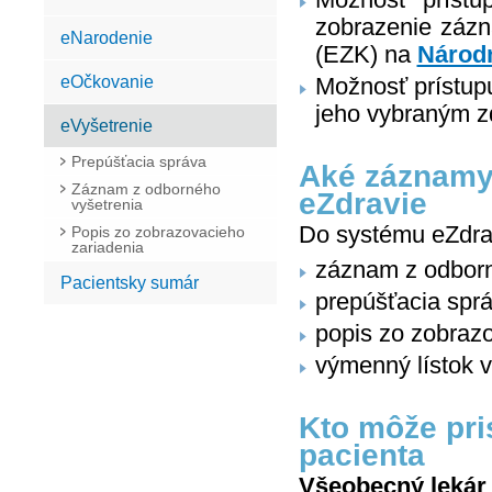
zobrazenie zázna
eNarodenie
(EZK) na
Národn
eOčkovanie
Možnosť prístupu
jeho vybraným 
eVyšetrenie
Prepúšťacia správa
Aké záznamy 
Záznam z odborného
eZdravie
vyšetrenia
Do systému eZdra
Popis zo zobrazovacieho
zariadenia
záznam z odborn
Pacientsky sumár
prepúšťacia spr
popis zo zobraz
výmenný lístok v
Kto môže pr
pacienta
Všeobecný lekár