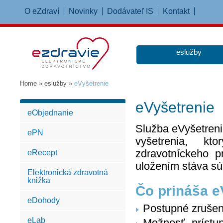
O eZdraví
Novinky
Dodávateľ IS
Kontakt
eslužby
Home
»
eslužby
»
eVyšetrenie
eVyšetrenie
eObjednanie
Služba eVyšetreni
ePN
vyšetrenia, kt
zdravotníckeho p
eRecept
uložením stáva sú
Elektronická zdravotná
knižka
Čo prináša e
eDohody
Postupné zrušen
eLab
Možnosť prístu